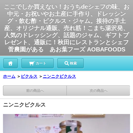
ここでしか買えない！おうちdeシェフの味、お
中元・お祝いやお土産に手作り、ドレッシン
グ・飲む酢・ピクルス・ジャム。接待の手土
産、オリジナル通販、売れ筋！こまち湯沢発、
人気のドレッシング、話題のジャム、ギフトプ
レゼント、通販に！秋田にレストランとシェフ
菅農園がある あお葉フーズ AOBAFOODS
カート
検索
ホーム
＞
ピクルス
＞
ニンニクピクルス
前の商品へ
次の商品へ
ニンニクピクルス