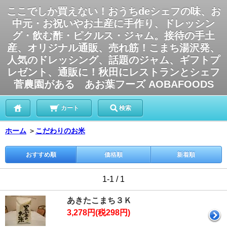
ここでしか買えない！おうちdeシェフの味、お
中元・お祝いやお土産に手作り、ドレッシン
グ・飲む酢・ピクルス・ジャム。接待の手土
産、オリジナル通販、売れ筋！こまち湯沢発、
人気のドレッシング、話題のジャム、ギフトプ
レゼント、通販に！秋田にレストランとシェフ
菅農園がある あお葉フーズ AOBAFOODS
カート
検索
ホーム
＞
こだわりのお米
おすすめ順
価格順
新着順
1-1 / 1
あきたこまち３Ｋ
3,278円(税298円)